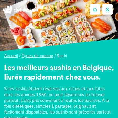
Accueil
/
Types de cuisine
/
Sushi
Les meilleurs sushis en Belgique,
livrés rapidement chez vous.
Si les sushis étaient réservés aux riches et aux élites
dans les années 1980, on peut désormais en trouver
partout, à des prix convenant à toutes les bourses. À la
fois diététiques, simples à partager, originaux et
facilement disponibles, les sushis sont présents partout
dans le pays.