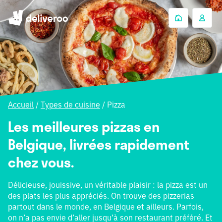
Accueil
/
Types de cuisine
/
Pizza
Les meilleures pizzas en
Belgique, livrées rapidement
chez vous.
Délicieuse, jouissive, un véritable plaisir : la pizza est un
des plats les plus appréciés. On trouve des pizzerias
partout dans le monde, en Belgique et ailleurs. Parfois,
on n’a pas envie d’aller jusqu’à son restaurant préféré. Et