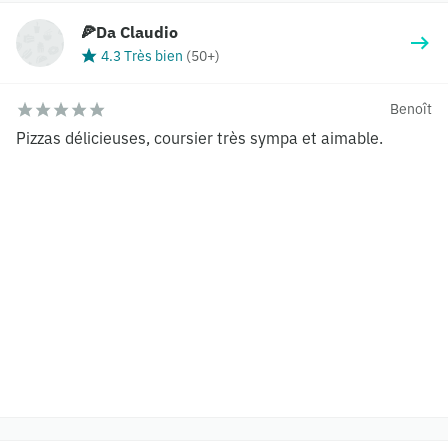
🍕Da Claudio
4.3 Très bien
(
50+
)
Benoît
Pizzas délicieuses, coursier très sympa et aimable.