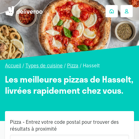
Accueil
/
Types de cuisine
/
Pizza
/
Hasselt
Les meilleures pizzas de Hasselt,
livrées rapidement chez vous.
Pizza - Entrez votre code postal pour trouver des
résultats à proximité